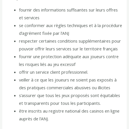
fournir des informations suffisantes sur leurs offres
et services
se conformer aux règles techniques et à la procédure
d’agrément fixée par l’ANJ
respecter certaines conditions supplémentaires pour
pouvoir offrir leurs services sur le territoire français
fournir une protection adéquate aux joueurs contre
les risques liés au jeu excessif
offrir un service client professionnel.
veiller à ce que les joueurs ne soient pas exposés à
des pratiques commerciales abusives ou illicites
s’assurer que tous les jeux proposés sont équitables
et transparents pour tous les participants.
être inscrits au registre national des casinos en ligne
auprès de l’ANJ.