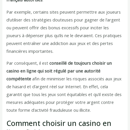
Par exemple, certains sites peuvent permettre aux joueurs
d’utiliser des stratégies douteuses pour gagner de l’argent
ou peuvent offrir des bonus excessifs pour inciter les
joueurs à dépenser plus qu’ils ne le devraient. Ces pratiques
peuvent entraîner une addiction aux jeux et des pertes
financières importantes.
Par conséquent, il est
conseillé de toujours choisir un
casino en ligne qui soit régulé par une autorité
compétente
afin de minimiser les risques associés aux jeux
de hasard et d’argent réel sur Internet. En effet, cela
garantit que tous les jeux sont équitables et qu’il existe des
mesures adéquates pour protéger votre argent contre
toute forme d’activité frauduleuse ou illicite.
Comment choisir un casino en