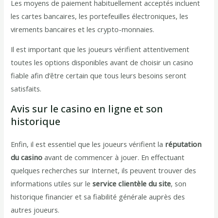
Les moyens de paiement habituellement acceptés incluent
les cartes bancaires, les portefeuilles électroniques, les
virements bancaires et les crypto-monnaies.
Il est important que les joueurs vérifient attentivement
toutes les options disponibles avant de choisir un casino
fiable afin d’être certain que tous leurs besoins seront
satisfaits.
Avis sur le casino en ligne et son
historique
Enfin, il est essentiel que les joueurs vérifient la
réputation
du casino
avant de commencer à jouer. En effectuant
quelques recherches sur Internet, ils peuvent trouver des
informations utiles sur le
service clientèle du site
, son
historique financier et sa fiabilité générale auprès des
autres joueurs.