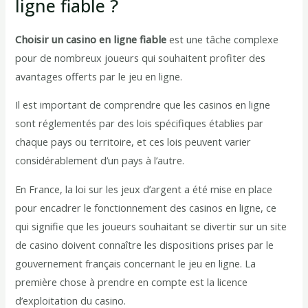
ligne fiable ?
Choisir un casino en ligne fiable
est une tâche complexe
pour de nombreux joueurs qui souhaitent profiter des
avantages offerts par le jeu en ligne.
Il est important de comprendre que les casinos en ligne
sont réglementés par des lois spécifiques établies par
chaque pays ou territoire, et ces lois peuvent varier
considérablement d’un pays à l’autre.
En France, la loi sur les jeux d’argent a été mise en place
pour encadrer le fonctionnement des casinos en ligne, ce
qui signifie que les joueurs souhaitant se divertir sur un site
de casino doivent connaître les dispositions prises par le
gouvernement français concernant le jeu en ligne. La
première chose à prendre en compte est la licence
d’exploitation du casino.