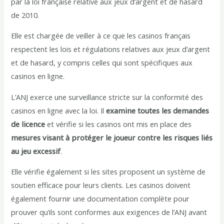
par la loi française relative aux jeux d’argent et de hasard
de 2010.
Elle est chargée de veiller à ce que les casinos français
respectent les lois et régulations relatives aux jeux d’argent
et de hasard, y compris celles qui sont spécifiques aux
casinos en ligne.
L’ANJ exerce une surveillance stricte sur la conformité des
casinos en ligne avec la loi. Il
examine toutes les demandes
de licence
et vérifie si les casinos ont mis en place des
mesures visant à protéger le joueur contre les risques liés
au jeu excessif
.
Elle vérifie également si les sites proposent un système de
soutien efficace pour leurs clients. Les casinos doivent
également fournir une documentation complète pour
prouver qu’ils sont conformes aux exigences de l’ANJ avant