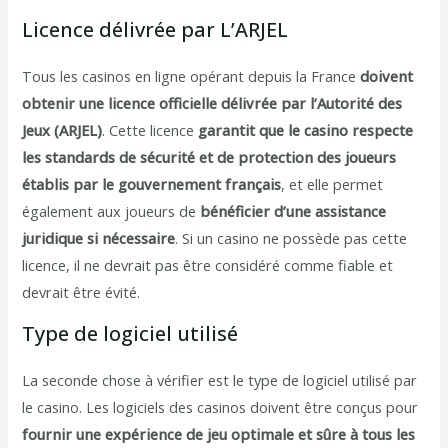
Licence délivrée par L’ARJEL
Tous les casinos en ligne opérant depuis la France
doivent
obtenir une licence officielle délivrée par l’Autorité des
Jeux (ARJEL)
. Cette licence
garantit que le casino respecte
les standards de sécurité et de protection des joueurs
établis par le gouvernement français
, et elle permet
également aux joueurs de
bénéficier d’une assistance
juridique si nécessaire
. Si un casino ne possède pas cette
licence, il ne devrait pas être considéré comme fiable et
devrait être évité.
Type de logiciel utilisé
La seconde chose à vérifier est le type de logiciel utilisé par
le casino. Les logiciels des casinos doivent être conçus pour
fournir une expérience de jeu optimale et sûre à tous les