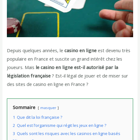
Depuis quelques années, le
casino en ligne
est devenu très
populaire en France et suscite un grand intérêt chez les
joueurs. Mais
le casino en ligne est-il autorisé par la
législation française
? Est-il légal de jouer et de miser sur
des sites de casino en ligne en France ?
Sommaire
masquer
1
Que dit la loi française ?
2
Quel est l’organisme qui régit les jeux en ligne ?
3
Quels sont les risques avec les casinos en ligne basés