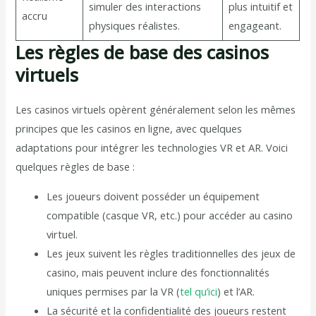
simuler des interactions
plus intuitif et
accru
physiques réalistes.
engageant.
Les règles de base des casinos
virtuels
Les casinos virtuels opèrent généralement selon les mêmes
principes que les casinos en ligne, avec quelques
adaptations pour intégrer les technologies VR et AR. Voici
quelques règles de base :
Les joueurs doivent posséder un équipement
compatible (casque VR, etc.) pour accéder au casino
virtuel.
Les jeux suivent les règles traditionnelles des jeux de
casino, mais peuvent inclure des fonctionnalités
uniques permises par la VR (
tel qu’ici
) et l’AR.
La sécurité et la confidentialité des joueurs restent