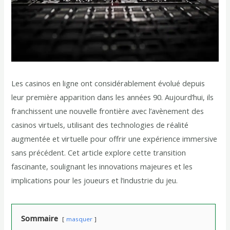
Les casinos en ligne ont considérablement évolué depuis
leur première apparition dans les années 90. Aujourd’hui, ils
franchissent une nouvelle frontière avec l’avènement des
casinos virtuels, utilisant des technologies de réalité
augmentée et virtuelle pour offrir une expérience immersive
sans précédent. Cet article explore cette transition
fascinante, soulignant les innovations majeures et les
implications pour les joueurs et l’industrie du jeu.
Sommaire
masquer