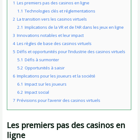
1
Les premiers pas des casinos en ligne
1.1
Technologies clés et réglementations
2
La transition vers les casinos virtuels
2.1
Implications de la VR et de l’AR dans les jeux en ligne
3
Innovations notables et leur impact
4
Les règles de base des casinos virtuels
5
Défis et opportunités pour l’industrie des casinos virtuels
5.1
Défis à surmonter
5.2
Opportunités à saisir
6
Implications pour les joueurs et la société
6.1
Impact sur les joueurs
6.2
Impact social
7
Prévisions pour l’avenir des casinos virtuels
Les premiers pas des casinos en
ligne