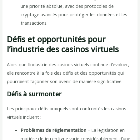
une priorité absolue, avec des protocoles de
cryptage avancés pour protéger les données et les
transactions.
Défis et opportunités pour
l’industrie des casinos virtuels
Alors que l’industrie des casinos virtuels continue d’évoluer,
elle rencontre à la fois des défis et des opportunités qui
pourraient façonner son avenir de manière significative.
Défis à surmonter
Les principaux défis auxquels sont confrontés les casinos
virtuels incluent :
Problèmes de réglementation
– La législation en
matière de jeu en ligne varie considérablement d’une